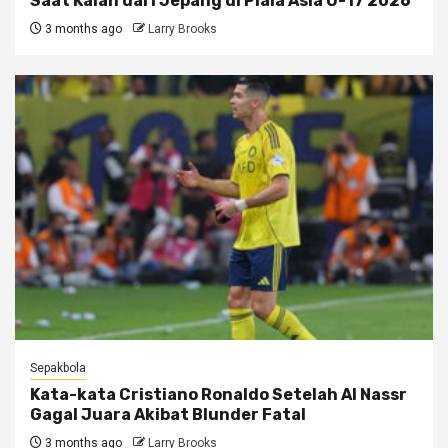
Saat Kalah dari Jepang di Piala Asia U-17 2026
3 months ago
Larry Brooks
Sepakbola
Kata-kata Cristiano Ronaldo Setelah Al Nassr
Gagal Juara Akibat Blunder Fatal
3 months ago
Larry Brooks