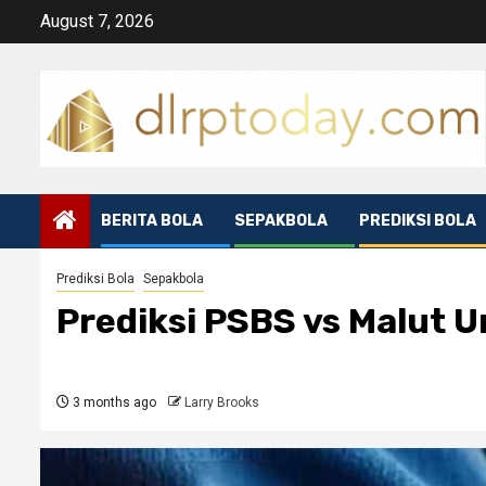
Skip
August 7, 2026
to
content
BERITA BOLA
SEPAKBOLA
PREDIKSI BOLA
Prediksi Bola
Sepakbola
Prediksi PSBS vs Malut 
3 months ago
Larry Brooks