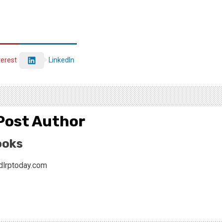
terest
LinkedIn
Post Author
ooks
dlrptoday.com