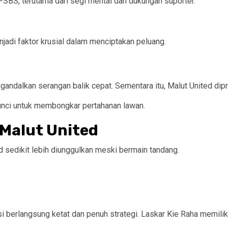
SBS, terutama dari segi mental dan dukungan suporter.
njadi faktor krusial dalam menciptakan peluang.
ndalkan serangan balik cepat. Sementara itu, Malut United dipr
 kunci untuk membongkar pertahanan lawan.
 Malut United
ed sedikit lebih diunggulkan meski bermain tandang.
si berlangsung ketat dan penuh strategi. Laskar Kie Raha memil