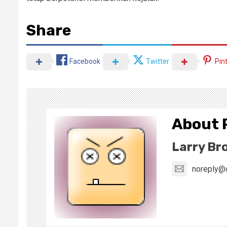
Share
Facebook
Twitter
Pin
About 
Larry Br
noreply@