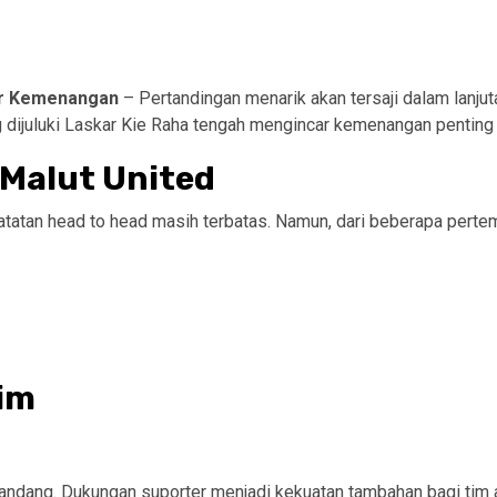
car Kemenangan
– Pertandingan menarik akan tersaji dalam lanj
ang dijuluki Laskar Kie Raha tengah mengincar kemenangan pentin
 Malut United
, catatan head to head masih terbatas. Namun, dari beberapa perte
im
andang. Dukungan suporter menjadi kekuatan tambahan bagi tim a